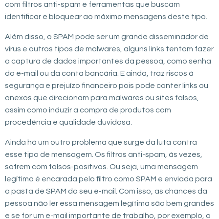
com filtros anti-spam e ferramentas que buscam
identificar e bloquear ao máximo mensagens deste tipo.
Além disso, o SPAM pode ser um grande disseminador de
vírus e outros tipos de malwares, alguns links tentam fazer
a captura de dados importantes da pessoa, como senha
do e-mail ou da conta bancária. E ainda, traz riscos à
segurança e prejuízo financeiro pois pode conter links ou
anexos que direcionam para malwares ou sites falsos,
assim como induzir a compra de produtos com
procedência e qualidade duvidosa.
Ainda há um outro problema que surge da luta contra
esse tipo de mensagem. Os filtros anti-spam, às vezes,
sofrem com falsos-positivos. Ou seja, uma mensagem
legítima é encarada pelo filtro como SPAM e enviada para
a pasta de SPAM do seu e-mail. Com isso, as chances da
pessoa não ler essa mensagem legítima são bem grandes
e se for um e-mail importante de trabalho, por exemplo, o