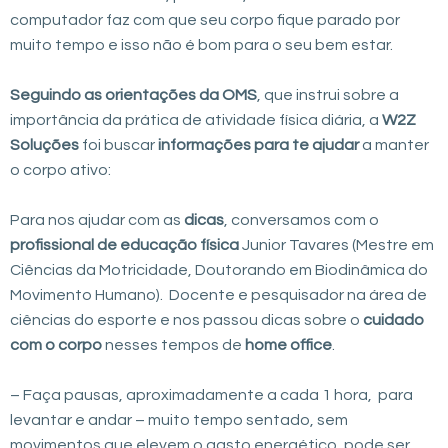
computador faz com que seu corpo fique parado por
muito tempo e isso não é bom para o seu bem estar.
Seguindo as orientações da OMS
, que instrui sobre a
importância da prática de atividade física diária, a
W2Z
Soluções
foi buscar
informações para te ajudar
a manter
o corpo ativo:
Para nos ajudar com as
dicas
, conversamos com o
profissional de educação física
Junior Tavares (Mestre em
Ciências da Motricidade, Doutorando em Biodinâmica do
Movimento Humano). Docente e pesquisador na área de
ciências do esporte e nos passou dicas sobre o
cuidado
com o corpo
nesses tempos de
home office
.
– Faça pausas, aproximadamente a cada 1 hora, para
levantar e andar – muito tempo sentado, sem
movimentos que elevem o gasto energético, pode ser